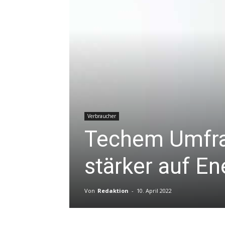
Verbraucher
Techem Umfra
stärker auf E
Von
Redaktion
-
10. April 2022