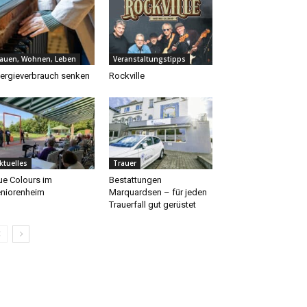
auen, Wohnen, Leben
Veranstaltungstipps
ergieverbrauch senken
Rockville
ktuelles
Trauer
ue Colours im
Bestattungen
niorenheim
Marquardsen – für jeden
Trauerfall gut gerüstet