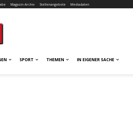
gabe
Magazin-Archiv
Stellenangebote
Mediadaten
GEN
SPORT
THEMEN
IN EIGENER SACHE