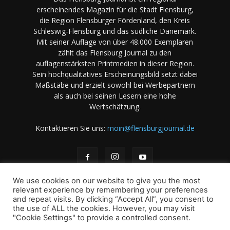
erscheinendes Magazin für die Stadt Flensburg,
die Region Flensburger Fördenland, den Kreis
Schleswig-Flensburg und das südliche Dänemark.
Mit seiner Auflage von über 48.000 Exemplaren
zählt das Flensburg Journal zu den
auflagenstärksten Printmedien in dieser Region.
Sein hochqualitatives Erscheinungsbild setzt dabei
Maßstäbe und erzielt sowohl bei Werbepartnern
als auch bei seinen Lesern eine hohe
Wertschätzung.
Kontaktieren Sie uns:
moin@flensburgjournal.de
We use cookies on our website to give you the most
relevant experience by remembering your preferences
and repeat visits. By clicking “Accept All”, you consent to
the use of ALL the cookies. However, you may visit
Über uns
Stellenangebote
Impressum
Datenschutz
"Cookie Settings" to provide a controlled consent.
Magazin-Archiv
Das Magazin
Mediadaten