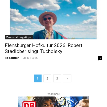
Veranstaltungstipps
Flensburger Hofkultur 2026: Robert
Stadlober singt Tucholsky
Redaktion
-
28. Juli 2026
0
1
2
3
– WERBUNG –