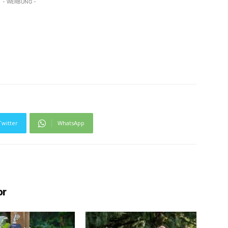
- WERBUNG -
Twitter
WhatsApp
or