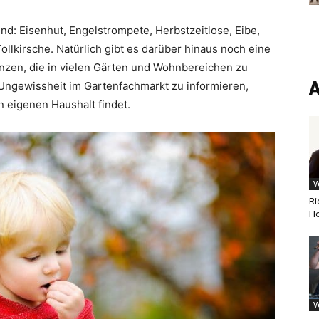
ind: Eisenhut, Engelstrompete, Herbstzeitlose, Eibe,
llkirsche. Natürlich gibt es darüber hinaus noch eine
lanzen, die in vielen Gärten und Wohnbereichen zu
A
i Ungewissheit im Gartenfachmarkt zu informieren,
 eigenen Haushalt findet.
V
Ri
Ho
V