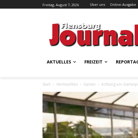
Über uns
Online-Ausgabe
Freitag, August 7, 2026
AKTUELLES
FREIZEIT
REPORTA
Start
Vermischtes
Garten
Achtung vor Gartenp