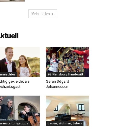
Mehr laden
ktuell
ermischtes
SG Flensburg Handewitt
chtig gekleidet als
Gøran Søgard
chzeitsgast
Johannessen
eranstaltungstipps
Bauen, Wohnen, Leben