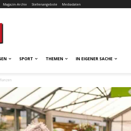
Magazin-Archiv
Stellenangebote
Mediadaten
GEN
SPORT
THEMEN
IN EIGENER SACHE
flanzen