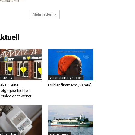
Mehr laden
ktuell
ktuelles
Veranstaltungstipps
eka – eine
Mühlenflimmern: „Samia”
folgsgeschichte in
rrislee geht weiter
erbraucher
Freizeittipps