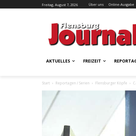
Über uns
Online-Ausgabe
Freitag, August 7, 2026
AKTUELLES
FREIZEIT
REPORTA
Start
Reportagen / Serien
Flensburger Köpfe
C