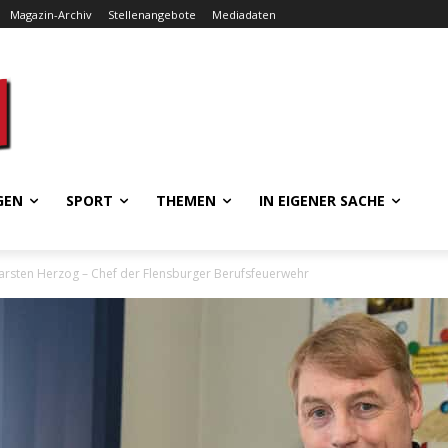
Magazin-Archiv
Stellenangebote
Mediadaten
GEN
SPORT
THEMEN
IN EIGENER SACHE
arsten Herzog – Chef der Flensburger Berufsfeuerwehr