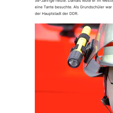
58-Jährige heute. Damals lebte er im Westte
eine Tante besuchte. Als Grundschüler war 
der Hauptstadt der DDR.