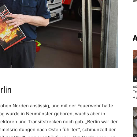
A
A
Ed
rlin
Er
Ha
ohen Norden ansässig, und mit der Feuerwehr hatte
rzog wurde in Neumünster geboren, wuchs aber in
r Sektoren und Transitstrecken noch gab. „Berlin war der
immelsrichtungen nach Osten führten“, schmunzelt der
V