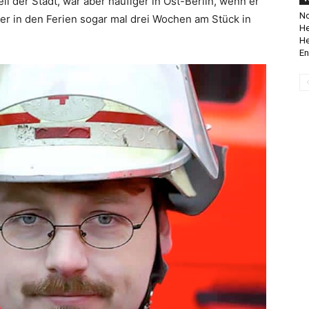
il der Stadt, war aber häufiger in Ost-Berlin, wenn er
No
er in den Ferien sogar mal drei Wochen am Stück in
He
He
En