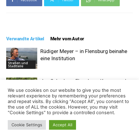
Verwandte Artikel
Mehr vom Autor
Rüdiger Meyer – in Flensburg beinahe
eine Institution
Straßen und
Stadtteile
Jan Scheder – Flensburg-Kenner und
vielseitiger Ehrenamtler
We use cookies on our website to give you the most
Straßen und
relevant experience by remembering your preferences
Stadtteile
and repeat visits. By clicking “Accept All”, you consent to
the use of ALL the cookies. However, you may visit
Simon Johannsen – engagierter
"Cookie Settings" to provide a controlled consent.
Kämpfer für die Zukunft der
Straßen und
Flensburger Innenstadt
Cookie Settings
Accept All
Stadtteile