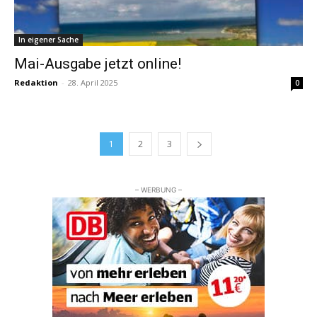
In eigener Sache
Mai-Ausgabe jetzt online!
Redaktion
-
28. April 2025
0
1
2
3
– WERBUNG –