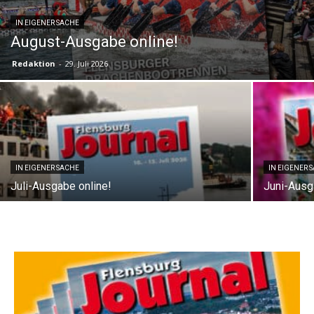
IN EIGENER SACHE
August-Ausgabe online!
Redaktion
-
29. Juli 2026
IN EIGENER SACHE
IN EIGENER 
Juli-Ausgabe online!
Juni-Ausga