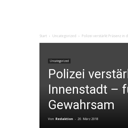
Start
Uncategorized
Polizei verstärkt Präsenz in
Uncategorized
Polizei verstä
Innenstadt – 
Gewahrsam
Von
Redaktion
-
20. März 2018