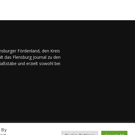
ensburger Fördenland, den Kreis
lt das Flensburg Journal zu den
Maßstäbe und erzielt sowohl bei
. By
chutz
Magazin-Archiv
Das Magazin
Mediadaten