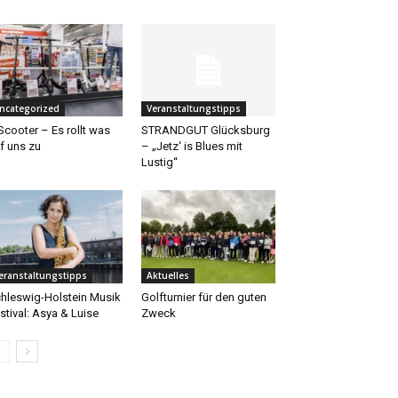
ncategorized
Veranstaltungstipps
Scooter – Es rollt was
STRANDGUT Glücksburg
f uns zu
– „Jetz‘ is Blues mit
Lustig“
eranstaltungstipps
Aktuelles
hleswig-Holstein Musik
Golfturnier für den guten
stival: Asya & Luise
Zweck