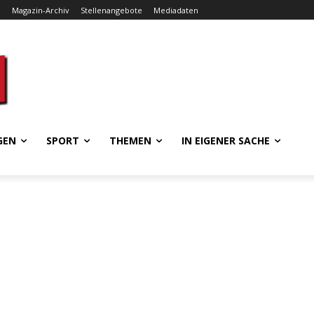
e
Magazin-Archiv
Stellenangebote
Mediadaten
GEN
SPORT
THEMEN
IN EIGENER SACHE