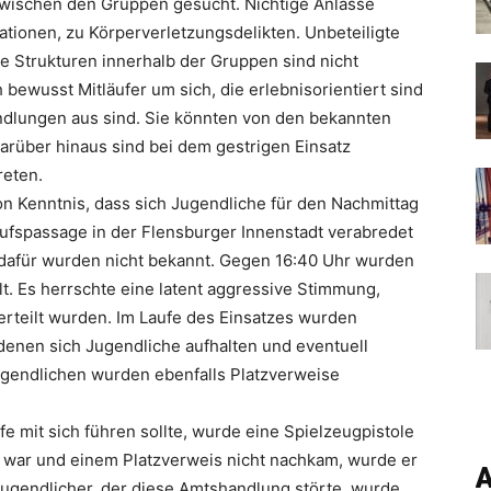
wischen den Gruppen gesucht. Nichtige Anlässe
ationen, zu Körperverletzungsdelikten. Unbeteiligte
e Strukturen innerhalb der Gruppen sind nicht
bewusst Mitläufer um sich, die erlebnisorientiert sind
andlungen aus sind. Sie könnten von den bekannten
Darüber hinaus sind bei dem gestrigen Einsatz
reten.
on Kenntnis, dass sich Jugendliche für den Nachmittag
aufspassage in der Flensburger Innenstadt verabredet
r dafür wurden nicht bekannt. Gegen 16:40 Uhr wurden
llt. Es herrschte eine latent aggressive Stimmung,
rteilt wurden. Im Laufe des Einsatzes wurden
 denen sich Jugendliche aufhalten und eventuell
gendlichen wurden ebenfalls Platzverweise
fe mit sich führen sollte, wurde eine Spielzeugpistole
 war und einem Platzverweis nicht nachkam, wurde er
A
ugendlicher, der diese Amtshandlung störte, wurde