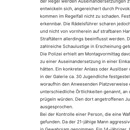
der Regel werden Auseinandersetzungen z
entwickeln sich, angereichert durch Provok
kommen im Regelfall nicht zu schaden. Fest
erkennbar. Die Rädelsführer scharen jedoch 
und nicht von vornherein auf strafbaren H
Straftätern allerdings beeinflusst werden. 
zahlreiche Schaulustige in Erscheinung get
Die Polizei erhielt am Montagvormittag dav
zu einer Auseinandersetzung in einer Eink
hätten. Ein konkreter Anlass oder Auslöse
in der Galerie ca. 30 Jugendliche festgeste
woraufhin den Anwesenden Platzverweise e
unterschiedliche Örtlichkeiten genannt, an
prügeln würden. Den dort angetroffenen Ju
ausgesprochen.
Bei der Kontrolle einer Person, die eine Waf
gefunden. Da der 21-jähige Mann aggressiv
in Gewahrsam genommen. Ein 14-jähriger J