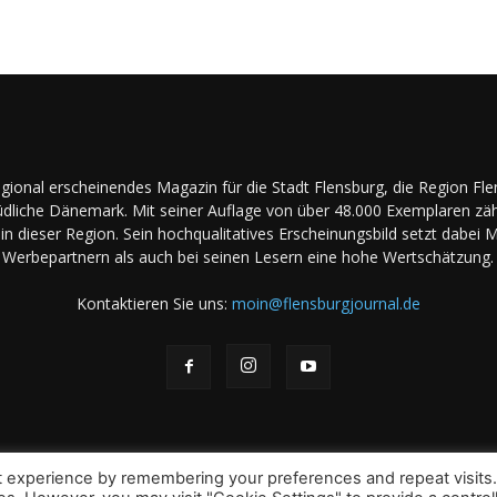
regional erscheinendes Magazin für die Stadt Flensburg, die Region Fl
dliche Dänemark. Mit seiner Auflage von über 48.000 Exemplaren zäh
in dieser Region. Sein hochqualitatives Erscheinungsbild setzt dabei 
Werbepartnern als auch bei seinen Lesern eine hohe Wertschätzung.
Kontaktieren Sie uns:
moin@flensburgjournal.de
t experience by remembering your preferences and repeat visits
Über uns
Stellenangebote
Impressum
Datens