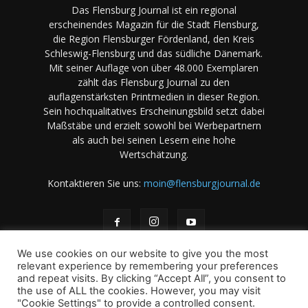
Das Flensburg Journal ist ein regional
erscheinendes Magazin für die Stadt Flensburg,
die Region Flensburger Fördenland, den Kreis
Schleswig-Flensburg und das südliche Dänemark.
Mit seiner Auflage von über 48.000 Exemplaren
zählt das Flensburg Journal zu den
auflagenstärksten Printmedien in dieser Region.
Sein hochqualitatives Erscheinungsbild setzt dabei
Maßstäbe und erzielt sowohl bei Werbepartnern
als auch bei seinen Lesern eine hohe
Wertschätzung.
Kontaktieren Sie uns:
moin@flensburgjournal.de
We use cookies on our website to give you the most
relevant experience by remembering your preferences
and repeat visits. By clicking “Accept All”, you consent to
the use of ALL the cookies. However, you may visit
Über uns
Stellenangebote
Impressum
Datenschutz
"Cookie Settings" to provide a controlled consent.
Magazin-Archiv
Das Magazin
Mediadaten