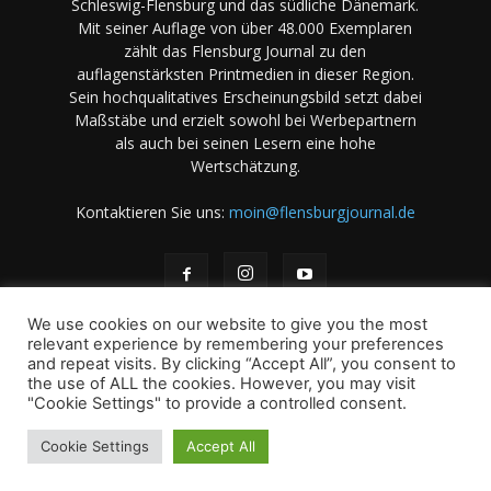
Schleswig-Flensburg und das südliche Dänemark.
Mit seiner Auflage von über 48.000 Exemplaren
zählt das Flensburg Journal zu den
auflagenstärksten Printmedien in dieser Region.
Sein hochqualitatives Erscheinungsbild setzt dabei
Maßstäbe und erzielt sowohl bei Werbepartnern
als auch bei seinen Lesern eine hohe
Wertschätzung.
Kontaktieren Sie uns:
moin@flensburgjournal.de
We use cookies on our website to give you the most
relevant experience by remembering your preferences
and repeat visits. By clicking “Accept All”, you consent to
the use of ALL the cookies. However, you may visit
Über uns
Stellenangebote
Impressum
Datenschutz
"Cookie Settings" to provide a controlled consent.
Magazin-Archiv
Das Magazin
Mediadaten
Cookie Settings
Accept All
© 2001-2026 copyright by A. B & M Art. Books & Magazines -
International - GmbH und Co KG