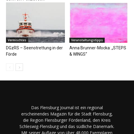
Vermischtes
Veranstaltungstipps
DGzRS – Seenotrettung in der
Anna Brunner-Mocka: „STEPS
Förde
& WINGS“
Das Flensburg Journal ist ein regional
erscheinendes Magazin für die Stadt Flensburg,
die Region Flensburger Fördenland, den Kreis
Schleswig-Flensburg und das südliche Dänemark.
Mit seiner Auflage von über 48.000 Exemplaren