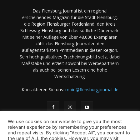
Das Flensburg Journal ist ein regional
erscheinendes Magazin für die Stadt Flensburg,
die Region Flensburger Fördenland, den Kreis
Schleswig-Flensburg und das südliche Dänemark.
Mit seiner Auflage von über 48.000 Exemplaren
zählt das Flensburg Journal zu den
auflagenstärksten Printmedien in dieser Region.
Sein hochqualitatives Erscheinungsbild setzt dabei
Maßstäbe und erzielt sowohl bei Werbepartnern
als auch bei seinen Lesern eine hohe
Wertschätzung.
Kontaktieren Sie uns:
moin@flensburgjournal.de
We use cookies on our website to give you the most
relevant experience by remembering your preferences
and repeat visits. By clicking “Accept All”, you consent to
the use of ALL the cookies. However, you may visit
Über uns
Stellenangebote
Impressum
Datenschutz