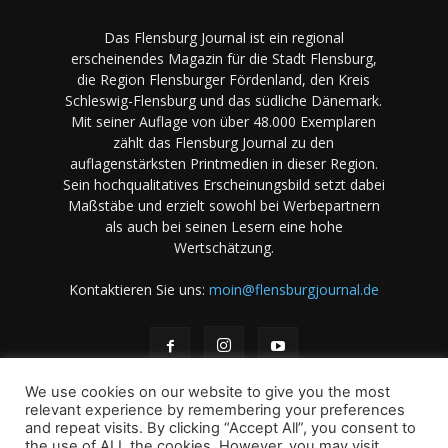
Das Flensburg Journal ist ein regional
erscheinendes Magazin für die Stadt Flensburg,
die Region Flensburger Fördenland, den Kreis
Schleswig-Flensburg und das südliche Dänemark.
Mit seiner Auflage von über 48.000 Exemplaren
zählt das Flensburg Journal zu den
auflagenstärksten Printmedien in dieser Region.
Sein hochqualitatives Erscheinungsbild setzt dabei
Maßstäbe und erzielt sowohl bei Werbepartnern
als auch bei seinen Lesern eine hohe
Wertschätzung.
Kontaktieren Sie uns:
moin@flensburgjournal.de
We use cookies on our website to give you the most
relevant experience by remembering your preferences
and repeat visits. By clicking “Accept All”, you consent to
the use of ALL the cookies. However, you may visit