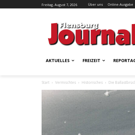
Über uns
Online-Ausgabe
Freitag, August 7, 2026
AKTUELLES
FREIZEIT
REPORTA
Start
Vermischtes
Historisches
Die Ballastbrüc