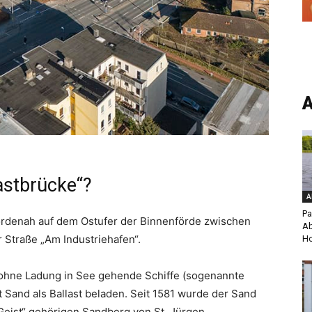
A
lastbrücke“?
A
Pa
fördenah auf dem Ostufer der Binnenförde zwischen
Ab
 Straße „Am Industriehafen“.
Ho
r ohne Ladung in See gehende Schiffe (sogenannte
it Sand als Ballast beladen. Seit 1581 wurde der Sand
Geist“ gehörigen Sandberg von St. Jürgen