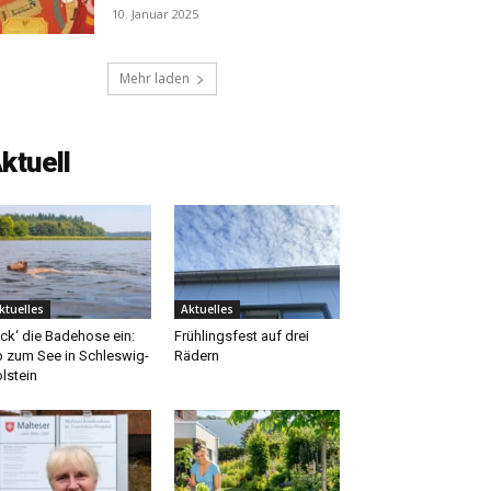
10. Januar 2025
Mehr laden
ktuell
ktuelles
Aktuelles
ck‘ die Badehose ein:
Frühlingsfest auf drei
 zum See in Schleswig-
Rädern
lstein