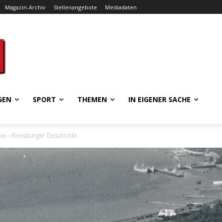
Magazin-Archiv
Stellenangebote
Mediadaten
GEN
SPORT
THEMEN
IN EIGENER SACHE
ke – Flensburger Geschichte