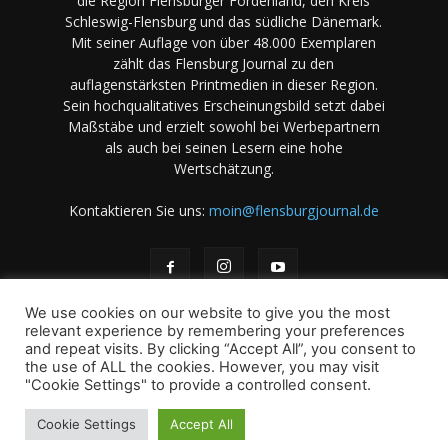
die Region Flensburger Fördenland, den Kreis
Schleswig-Flensburg und das südliche Dänemark.
Mit seiner Auflage von über 48.000 Exemplaren
zählt das Flensburg Journal zu den
auflagenstärksten Printmedien in dieser Region.
Sein hochqualitatives Erscheinungsbild setzt dabei
Maßstäbe und erzielt sowohl bei Werbepartnern
als auch bei seinen Lesern eine hohe
Wertschätzung.
Kontaktieren Sie uns:
moin@flensburgjournal.de
We use cookies on our website to give you the most
relevant experience by remembering your preferences
and repeat visits. By clicking “Accept All”, you consent to
the use of ALL the cookies. However, you may visit
Über uns
Stellenangebote
Impressum
Datenschutz
"Cookie Settings" to provide a controlled consent.
Magazin-Archiv
Das Magazin
Mediadaten
Cookie Settings
Accept All
© 2001-2026 copyright by A. B & M Art. Books & Magazines -
International - GmbH und Co KG