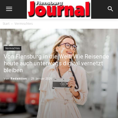
Start
Vermischtes
Vermischtes
Von Flensburg in die Welt: Wie Reisende
heute auch unterwegs digital vernetzt
bleiben
Von
Redaktion
-
29. Januar 2026