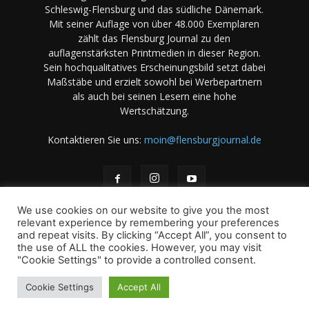
Schleswig-Flensburg und das südliche Dänemark.
Mit seiner Auflage von über 48.000 Exemplaren
zählt das Flensburg Journal zu den
auflagenstärksten Printmedien in dieser Region.
Sein hochqualitatives Erscheinungsbild setzt dabei
Maßstäbe und erzielt sowohl bei Werbepartnern
als auch bei seinen Lesern eine hohe
Wertschätzung.
Kontaktieren Sie uns:
moin@flensburgjournal.de
We use cookies on our website to give you the most
relevant experience by remembering your preferences
and repeat visits. By clicking “Accept All”, you consent to
the use of ALL the cookies. However, you may visit
Über uns
Stellenangebote
Impressum
Datenschutz
"Cookie Settings" to provide a controlled consent.
Magazin-Archiv
Das Magazin
Mediadaten
Cookie Settings
Accept All
© 2001-2026 copyright by A. B & M Art. Books & Magazines -
International - GmbH und Co KG