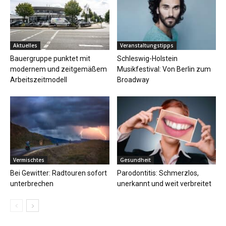
Aktuelles
Veranstaltungstipps
Bauergruppe punktet mit
Schleswig-Holstein
modernem und zeitgemäßem
Musikfestival: Von Berlin zum
Arbeitszeitmodell
Broadway
Vermischtes
Gesundheit
Bei Gewitter: Radtouren sofort
Parodontitis: Schmerzlos,
unterbrechen
unerkannt und weit verbreitet