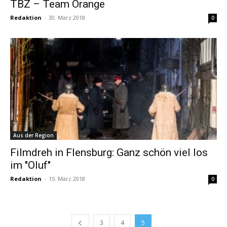
TBZ – Team Orange
Redaktion
-
30. März 2018
0
Aus der Region
Filmdreh in Flensburg: Ganz schön viel los
im "Oluf"
Redaktion
-
15. März 2018
0
3
4
5