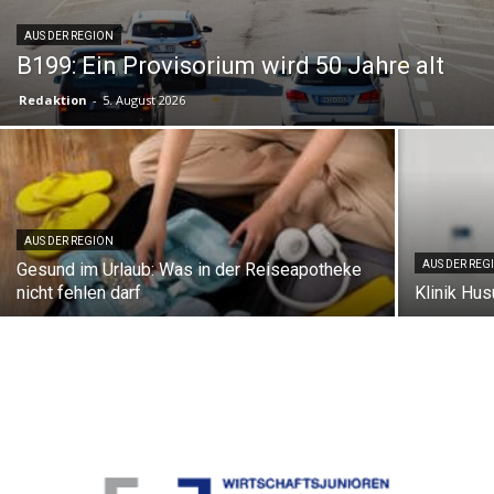
AUS DER REGION
B199: Ein Provisorium wird 50 Jahre alt
Redaktion
-
5. August 2026
AUS DER REGION
AUS DER REG
Gesund im Urlaub: Was in der Reiseapotheke
nicht fehlen darf
Klinik Hu