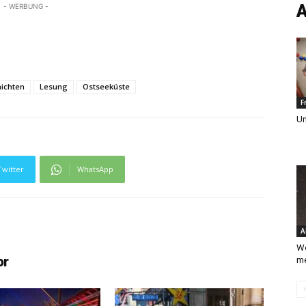
A
- WERBUNG -
ichten
Lesung
Ostseeküste
F
Un
Twitter
WhatsApp
A
We
or
m