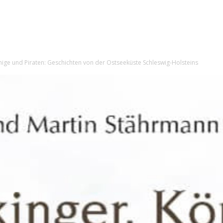
nige und Piraten: Geschichten von der Ostseeküste Schleswig-Holsteins