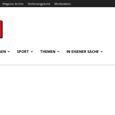
Magazin-Archiv
Stellenangebote
Mediadaten
GEN
SPORT
THEMEN
IN EIGENER SACHE