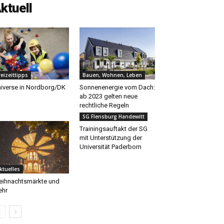
ktuell
reizeittipps
Bauen, Wohnen, Leben
iverse in Nordborg/DK
Sonnenenergie vom Dach:
ab 2023 gelten neue
rechtliche Regeln
SG Flensburg Handewitt
Trainingsauftakt der SG
mit Unterstützung der
Universität Paderborn
ktuelles
ihnachtsmärkte und
ehr