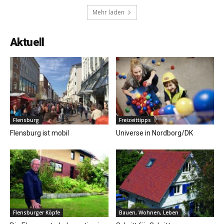
Mehr laden
Aktuell
Flensburg
Freizeittipps
Flensburg ist mobil
Universe in Nordborg/DK
Flensburger Köpfe
Bauen, Wohnen, Leben