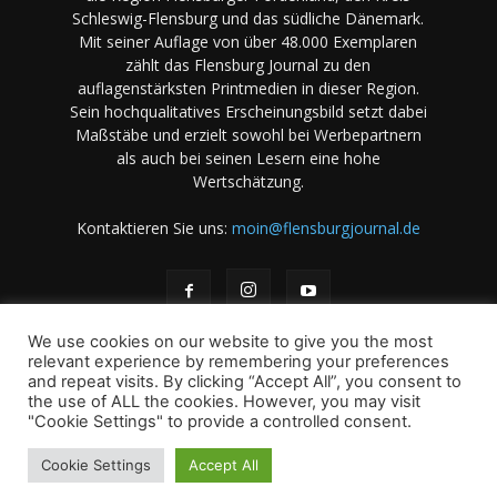
Schleswig-Flensburg und das südliche Dänemark.
Mit seiner Auflage von über 48.000 Exemplaren
zählt das Flensburg Journal zu den
auflagenstärksten Printmedien in dieser Region.
Sein hochqualitatives Erscheinungsbild setzt dabei
Maßstäbe und erzielt sowohl bei Werbepartnern
als auch bei seinen Lesern eine hohe
Wertschätzung.
Kontaktieren Sie uns:
moin@flensburgjournal.de
We use cookies on our website to give you the most
relevant experience by remembering your preferences
and repeat visits. By clicking “Accept All”, you consent to
the use of ALL the cookies. However, you may visit
Über uns
Stellenangebote
Impressum
Datenschutz
"Cookie Settings" to provide a controlled consent.
Magazin-Archiv
Das Magazin
Mediadaten
Cookie Settings
Accept All
© 2001-2026 copyright by A. B & M Art. Books & Magazines -
International - GmbH und Co KG