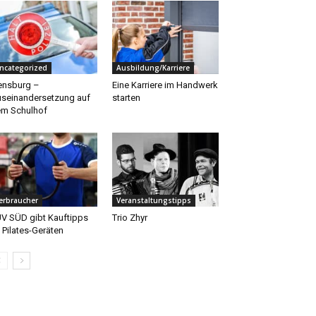
ncategorized
Ausbildung/Karriere
ensburg –
Eine Karriere im Handwerk
seinandersetzung auf
starten
m Schulhof
erbraucher
Veranstaltungstipps
V SÜD gibt Kauftipps
Trio Zhyr
 Pilates-Geräten