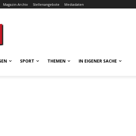
Magazin-Archiv
Stellenangebote
Mediadaten
GEN
SPORT
THEMEN
IN EIGENER SACHE