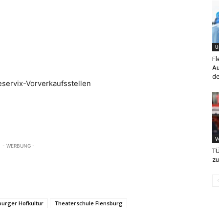
U
Fl
Au
de
servix-Vorverkaufsstellen
V
- WERBUNG -
TÜ
zu
burger Hofkultur
Theaterschule Flensburg