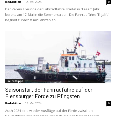
Redaktion
-
12. Mai 2025
0
Der Verein ‘Freunde der Fahrradfähre’ startet in diesem Jahr
bereits am 17. Mai in die Sommersaison. Die Fahrradfähre ‘Thjalfe’
beginnt zunächst mit Fahrten an...
Freizeittipps
Saisonstart der Fahrradfähre auf der
Flensburger Förde zu Pfingsten
Redaktion
-
15. Mai 2024
0
Auch 2024 sind wieder Ausflüge auf der Förde zwischen
Deutschland und Dänemark möglich Mit den beiden Fähren