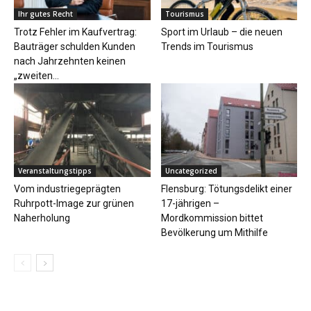
Ihr gutes Recht
Tourismus
Trotz Fehler im Kaufvertrag:
Sport im Urlaub – die neuen
Bauträger schulden Kunden
Trends im Tourismus
nach Jahrzehnten keinen
„zweiten...
Veranstaltungstipps
Uncategorized
Vom industriegeprägten
Flensburg: Tötungsdelikt einer
Ruhrpott-Image zur grünen
17-jährigen –
Naherholung
Mordkommission bittet
Bevölkerung um Mithilfe