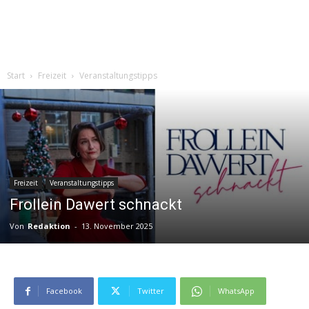
Start
Freizeit
Veranstaltungstipps
Freizeit
Veranstaltungstipps
Frollein Dawert schnackt
Von
Redaktion
-
13. November 2025
Facebook
Twitter
WhatsApp