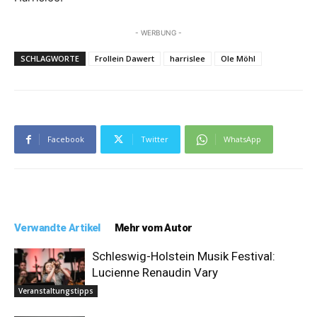
- WERBUNG -
SCHLAGWORTE
Frollein Dawert
harrislee
Ole Möhl
Facebook
Twitter
WhatsApp
Verwandte Artikel
Mehr vom Autor
Schleswig-Holstein Musik Festival:
Lucienne Renaudin Vary
Veranstaltungstipps