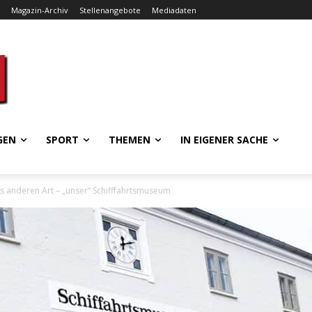
Magazin-Archiv
Stellenangebote
Mediadaten
GEN
SPORT
THEMEN
IN EIGENER SACHE
 anderen Art – „unser“ Schifffahrtsmuseum