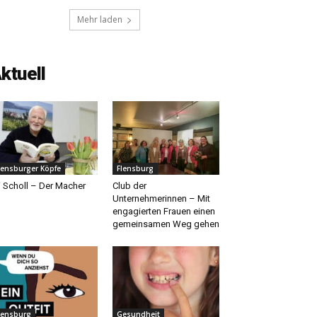
Mehr laden
ktuell
lensburger Köpfe
Flensburg
i Scholl – Der Macher
Club der
Unternehmerinnen – Mit
engagierten Frauen einen
gemeinsamen Weg gehen
lensburg
Gesundheit