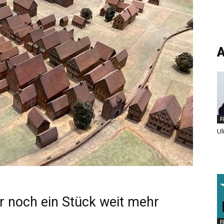
A
F
Ul
r noch ein Stück weit mehr
F