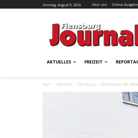
Über uns
Online-Ausgabe
Sonntag, August 9, 2026
AKTUELLES
FREIZEIT
REPORTA
Start
Aktuelles
Flensburg
Ein Museum der etwas