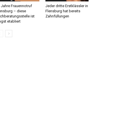
 Jahre Frauennotruf
Jeder dritte Erstklässler in
ensburg – diese
Flensburg hat bereits
chberatungsstelle ist
Zahnfüllungen
ngst etabliert