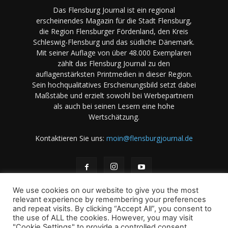
Das Flensburg Journal ist ein regional
erscheinendes Magazin für die Stadt Flensburg,
die Region Flensburger Fördenland, den Kreis
Schleswig-Flensburg und das südliche Dänemark.
Mit seiner Auflage von über 48.000 Exemplaren
zählt das Flensburg Journal zu den
auflagenstärksten Printmedien in dieser Region.
Sein hochqualitatives Erscheinungsbild setzt dabei
Maßstäbe und erzielt sowohl bei Werbepartnern
als auch bei seinen Lesern eine hohe
Wertschätzung.
Kontaktieren Sie uns:
moin@flensburgjournal.de
We use cookies on our website to give you the most
relevant experience by remembering your preferences
and repeat visits. By clicking “Accept All”, you consent to
the use of ALL the cookies. However, you may visit
Über uns
Stellenangebote
Impressum
Datenschutz
"Cookie Settings" to provide a controlled consent.