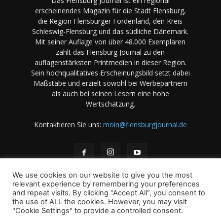
Das Flensburg Journal ist ein regional
erscheinendes Magazin für die Stadt Flensburg,
die Region Flensburger Fördenland, den Kreis
Schleswig-Flensburg und das südliche Dänemark.
Mit seiner Auflage von über 48.000 Exemplaren
zählt das Flensburg Journal zu den
auflagenstärksten Printmedien in dieser Region.
Sein hochqualitatives Erscheinungsbild setzt dabei
Maßstäbe und erzielt sowohl bei Werbepartnern
als auch bei seinen Lesern eine hohe
Wertschätzung.
Kontaktieren Sie uns:
moin@flensburgjournal.de
We use cookies on our website to give you the most
relevant experience by remembering your preferences
and repeat visits. By clicking “Accept All”, you consent to
the use of ALL the cookies. However, you may visit
Über uns
Stellenangebote
Impressum
Datenschutz
"Cookie Settings" to provide a controlled consent.
Magazin-Archiv
Das Magazin
Mediadaten