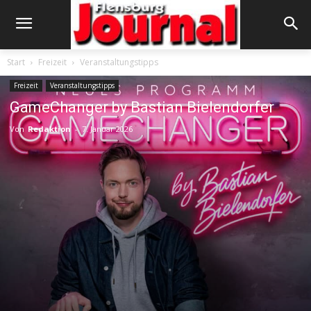
Start
Freizeit
Veranstaltungstipps
Freizeit
Veranstaltungstipps
GameChanger by Bastian Bielendorfer
Von
Redaktion
-
7. Januar 2026