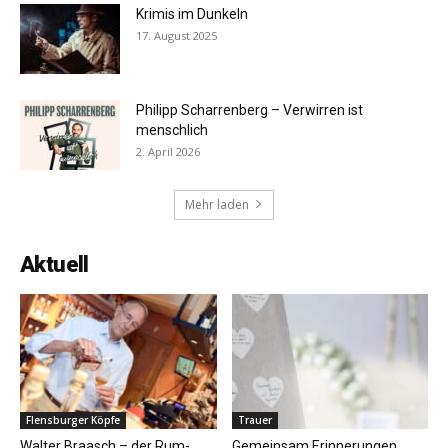
Krimis im Dunkeln
17. August 2025
Philipp Scharrenberg – Verwirren ist
menschlich
2. April 2026
Mehr laden
Aktuell
Flensburger Köpfe
Trauer
Walter Braasch – der Rum-
Gemeinsam Erinnerungen