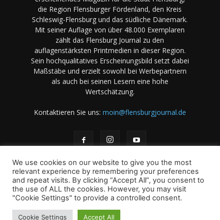
die Region Flensburger Fördenland, den Kreis
Schleswig-Flensburg und das südliche Dänemark.
Mit seiner Auflage von über 48.000 Exemplaren
zählt das Flensburg Journal zu den
auflagenstärksten Printmedien in dieser Region.
Sein hochqualitatives Erscheinungsbild setzt dabei
Maßstäbe und erzielt sowohl bei Werbepartnern
als auch bei seinen Lesern eine hohe
Wertschätzung.
Kontaktieren Sie uns:
moin@flensburgjournal.de
We use cookies on our website to give you the most
relevant experience by remembering your preferences
and repeat visits. By clicking “Accept All”, you consent to
the use of ALL the cookies. However, you may visit
Über uns
Stellenangebote
Impressum
Datenschutz
"Cookie Settings" to provide a controlled consent.
Magazin-Archiv
Das Magazin
Mediadaten
Cookie Settings
Accept All
© 2001-2026 copyright by A. B & M Art. Books & Magazines -