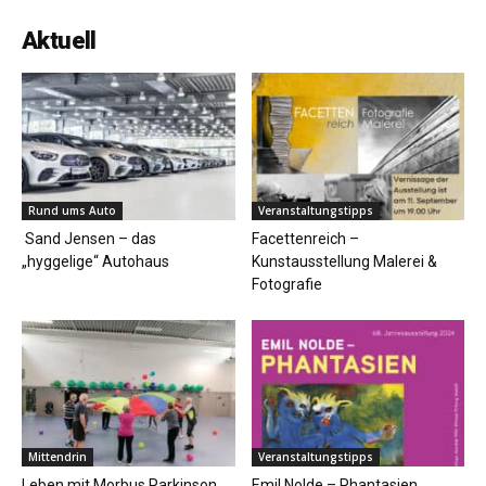
Aktuell
Rund ums Auto
Veranstaltungstipps
Sand Jensen – das
Facettenreich –
„hyggelige“ Autohaus
Kunstausstellung Malerei &
Fotografie
Mittendrin
Veranstaltungstipps
Leben mit Morbus Parkinson
Emil Nolde – Phantasien