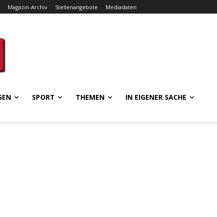
Magazin-Archiv
Stellenangebote
Mediadaten
GEN
SPORT
THEMEN
IN EIGENER SACHE