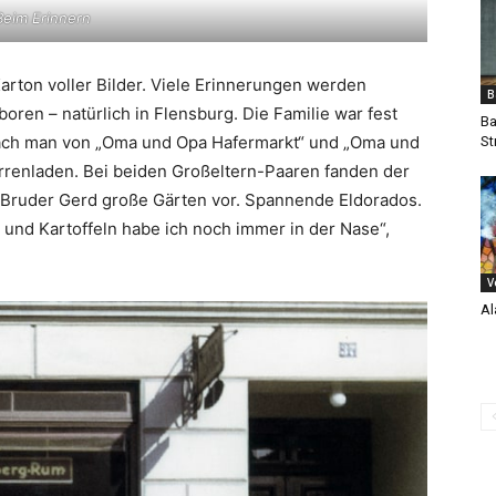
Beim Erinnern
rton voller Bilder. Viele Erinnerungen werden
B
oren – natürlich in Flensburg. Die Familie war fest
Ba
prach man von „Oma und Opa Hafermarkt“ und „Oma und
St
arrenladen. Bei beiden Großeltern-Paaren fanden der
r Bruder Gerd große Gärten vor. Spannende Eldorados.
nd Kartoffeln habe ich noch immer in der Nase“,
V
Al