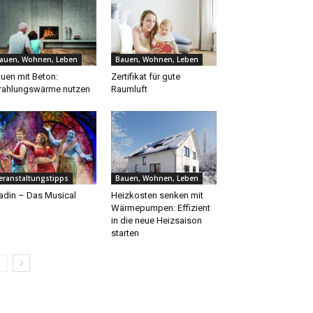
auen, Wohnen, Leben
Bauen, Wohnen, Leben
uen mit Beton:
Zertifikat für gute
rahlungswärme nutzen
Raumluft
eranstaltungstipps
Bauen, Wohnen, Leben
adin – Das Musical
Heizkosten senken mit
Wärmepumpen: Effizient
in die neue Heizsaison
starten