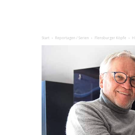
Start
Reportagen / Serien
Flensburger Köpfe
H