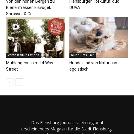
Von den hohen Bergen zu
Flensburger Hofkultur: duo
Bienenfresser, Eisvogel,
DUVA
Sprosser & Co.
Veranstaltungstipps
Rund ums Tier
Mühlengenuss mit 4 Way
Hunde sind von Natur aus
Street
egoistisch
Das Flensburg Journal ist ein regional
erscheinendes Magazin für die Stadt Flensburg,