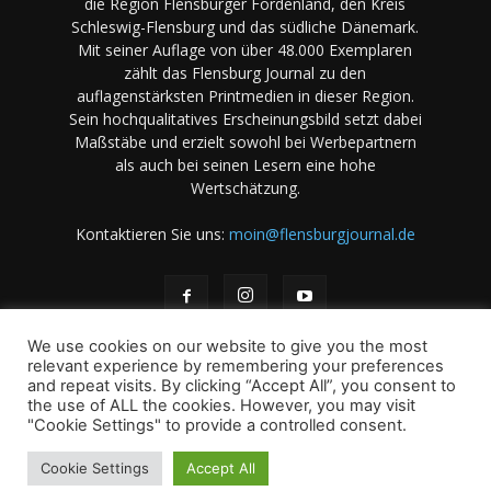
die Region Flensburger Fördenland, den Kreis
Schleswig-Flensburg und das südliche Dänemark.
Mit seiner Auflage von über 48.000 Exemplaren
zählt das Flensburg Journal zu den
auflagenstärksten Printmedien in dieser Region.
Sein hochqualitatives Erscheinungsbild setzt dabei
Maßstäbe und erzielt sowohl bei Werbepartnern
als auch bei seinen Lesern eine hohe
Wertschätzung.
Kontaktieren Sie uns:
moin@flensburgjournal.de
We use cookies on our website to give you the most
relevant experience by remembering your preferences
and repeat visits. By clicking “Accept All”, you consent to
the use of ALL the cookies. However, you may visit
Über uns
Stellenangebote
Impressum
Datenschutz
"Cookie Settings" to provide a controlled consent.
Magazin-Archiv
Das Magazin
Mediadaten
Cookie Settings
Accept All
© 2001-2026 copyright by A. B & M Art. Books & Magazines -