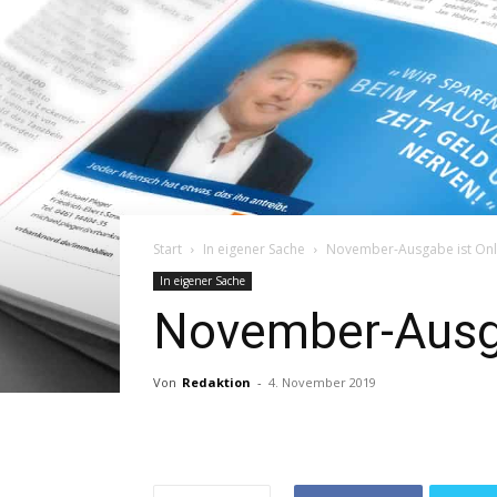
Start
In eigener Sache
November-Ausgabe ist Onl
In eigener Sache
November-Ausga
Von
Redaktion
-
4. November 2019