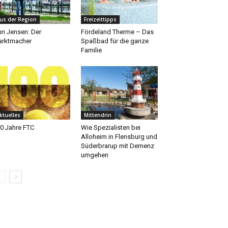
us der Region
Freizeittipps
nn Jensen: Der
Fördeland Therme – Das
rktmacher
Spaßbad für die ganze
Familie
ktuelles
Mittendrin
0 Jahre FTC
Wie Spezialisten bei
Alloheim in Flensburg und
Süderbrarup mit Demenz
umgehen