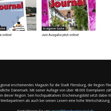
ache
In eigener Sache
 online!
Juni-Ausgabe jetzt online!
regional erscheinendes Magazin für die Stadt Flensburg, die Region Fl
dliche Dänemark. Mit seiner Auflage von über 48.000 Exemplaren zäh
in dieser Region. Sein hochqualitatives Erscheinungsbild setzt dabei 
Werbepartnern als auch bei seinen Lesern eine hohe Wertschätzung.
Kontaktieren Sie uns:
moin@flensburgjournal.de