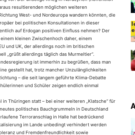
 daraus resultierenden möglichen weiteren
n Richtung West- und Nordeuropa wandern könnten, die
päer bei politischen Konsultationen in dieser
entlich auf Erdogan positiven Einfluss nehmen? Der
t einem kleinen Zwischenhoch daher, einem
U und UK, der allerdings noch im britischen
l „grüßt allerdings täglich das Murmeltier“.
undesregierung ist immerhin zu begrüßen, dass man
ne gestellt hat, trotz mancher Unzulänglichkeiten
 Richtung – die seit langem geführte Klima-Debatte
chülerinnen und Schüler zeigen endlich einmal
 in Thüringen statt – bei einer weiteren „Klatsche“ für
A
rneutes politisches Bauchgrummeln in Deutschland
erlaufene Terroranschlag in Halle hat bedrückend
ikalisierung im Lande unbedingt verhindert werden
Toleranz und Fremdenfreundlichkeit sowie