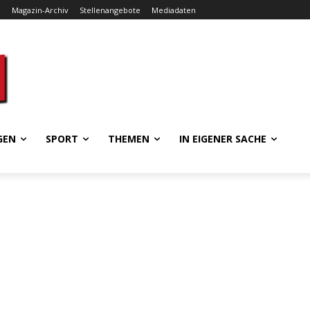
e
Magazin-Archiv
Stellenangebote
Mediadaten
GEN
SPORT
THEMEN
IN EIGENER SACHE