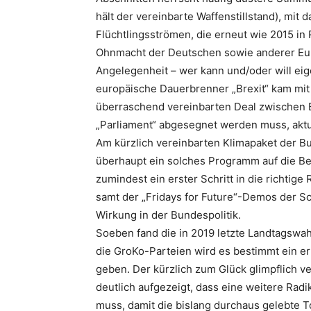
hält der vereinbarte Waffenstillstand), mit
Flüchtlingsströmen, die erneut wie 2015 i
Ohnmacht der Deutschen sowie anderer Euro
Angelegenheit – wer kann und/oder will eig
europäische Dauerbrenner „Brexit“ kam mi
überraschend vereinbarten Deal zwischen E
„Parliament“ abgesegnet werden muss, aktuel
Am kürzlich vereinbarten Klimapaket der B
überhaupt ein solches Programm auf die Bei
zumindest ein erster Schritt in die richtige
samt der „Fridays for Future“-Demos der S
Wirkung in der Bundespolitik.
Soeben fand die in 2019 letzte Landtagswahl
die GroKo-Parteien wird es bestimmt ein e
geben. Der kürzlich zum Glück glimpflich v
deutlich aufgezeigt, dass eine weitere Rad
muss, damit die bislang durchaus gelebte 