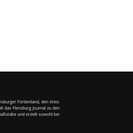
ensburger Fördenland, den Kreis
lt das Flensburg Journal zu den
Maßstäbe und erzielt sowohl bei