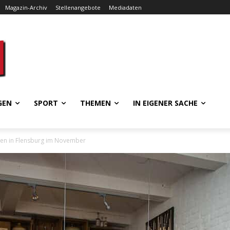
Magazin-Archiv
Stellenangebote
Mediadaten
GEN
SPORT
THEMEN
IN EIGENER SACHE
gen in Flensburg im November