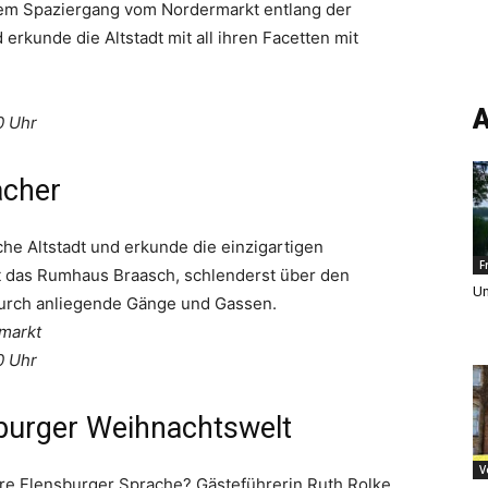
nem Spaziergang vom Nordermarkt entlang der
rkunde die Altstadt mit all ihren Facetten mit
A
0 Uhr
acher
he Altstadt und erkunde die einzigartigen
F
t das Rumhaus Braasch, schlenderst über den
Un
 durch anliegende Gänge und Gassen.
rmarkt
0 Uhr
burger Weihnachtswelt
V
re Flensburger Sprache? Gästeführerin Ruth Rolke