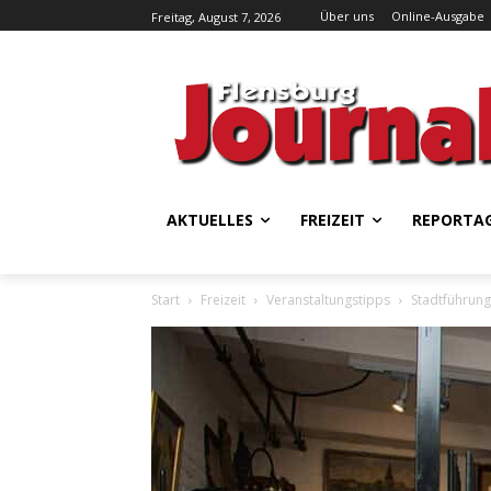
Über uns
Online-Ausgabe
Freitag, August 7, 2026
AKTUELLES
FREIZEIT
REPORTA
Start
Freizeit
Veranstaltungstipps
Stadtführun