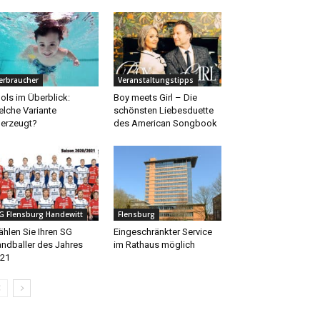
erbraucher
Veranstaltungstipps
ols im Überblick:
Boy meets Girl – Die
lche Variante
schönsten Liebesduette
erzeugt?
des American Songbook
G Flensburg Handewitt
Flensburg
hlen Sie Ihren SG
Eingeschränkter Service
ndballer des Jahres
im Rathaus möglich
21