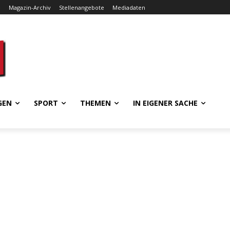
e
Magazin-Archiv
Stellenangebote
Mediadaten
GEN
SPORT
THEMEN
IN EIGENER SACHE