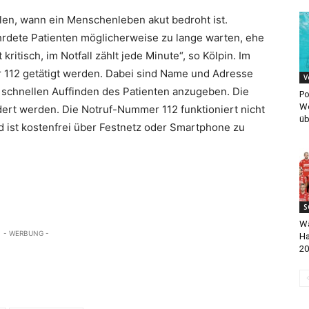
ilen, wann ein Menschenleben akut bedroht ist.
hrdete Patienten möglicherweise zu lange warten, ehe
kritisch, im Notfall zählt jede Minute“, so Kölpin. Im
ter 112 getätigt werden. Dabei sind Name und Adresse
V
schnellen Auffinden des Patienten anzugeben. Die
Po
We
ert werden. Die Notruf-Nummer 112 funktioniert nicht
üb
d ist kostenfrei über Festnetz oder Smartphone zu
S
Wä
- WERBUNG -
Ha
20