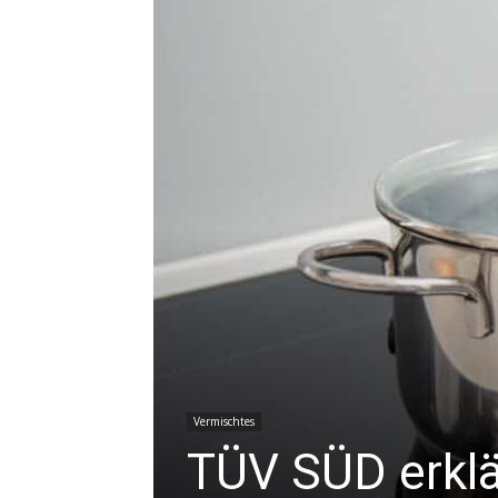
Vermischtes
TÜV SÜD erklä