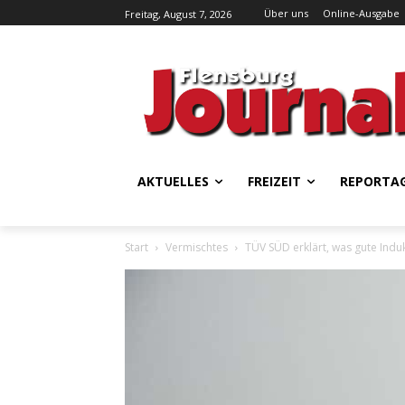
Über uns
Online-Ausgabe
Freitag, August 7, 2026
AKTUELLES
FREIZEIT
REPORTA
Start
Vermischtes
TÜV SÜD erklärt, was gute Indu