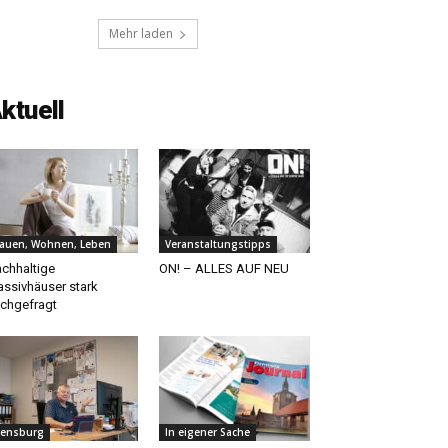
Mehr laden
ktuell
auen, Wohnen, Leben
Veranstaltungstipps
chhaltige
ON! – ALLES AUF NEU
ssivhäuser stark
chgefragt
lensburg
In eigener Sache