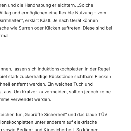
ren und die Handhabung erleichtern. „Solche
Alltag und ermöglichen eine flexible Nutzung – vom
rmhalten“, erklärt Kästl. Je nach Gerät können
che wie Surren oder Klicken auftreten. Diese sind bei
rmal.
nnen, lassen sich Induktionskochplatten in der Regel
piel stark zuckerhaltige Rückstände sichtbare Flecken
hnell entfernt werden. Ein weiches Tuch und
t aus. Um Kratzer zu vermeiden, sollten jedoch keine
wämme verwendet werden.
eichen für „Geprüfte Sicherheit“ und das blaue TÜV
onskochplatten unter anderem auf elektrische
ung sowie Bedien- und Kippsicherheit. So können