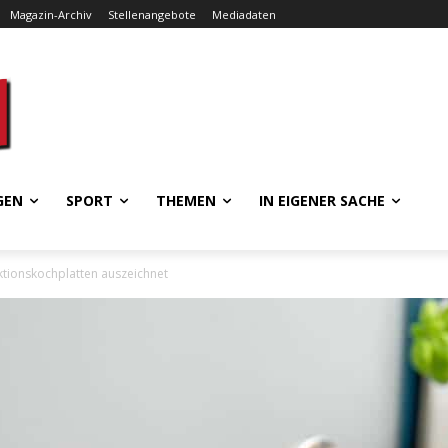
Magazin-Archiv
Stellenangebote
Mediadaten
GEN
SPORT
THEMEN
IN EIGENER SACHE
ktionskochplatten auszeichnet