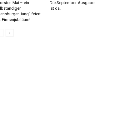
orsten Mai – ein
Die September-Ausgabe
lbständiger
ist da!
lensburger Jung“ feiert
. Firmenjubiläum!