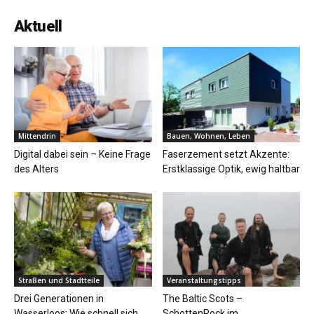
Aktuell
Mittendrin
Bauen, Wohnen, Leben
Digital dabei sein – Keine Frage
Faserzement setzt Akzente:
des Alters
Erstklassige Optik, ewig haltbar
Straßen und Stadtteile
Veranstaltungstipps
Drei Generationen in
The Baltic Scots –
Wasserloos: Wie schnell sich
SchottenRock im