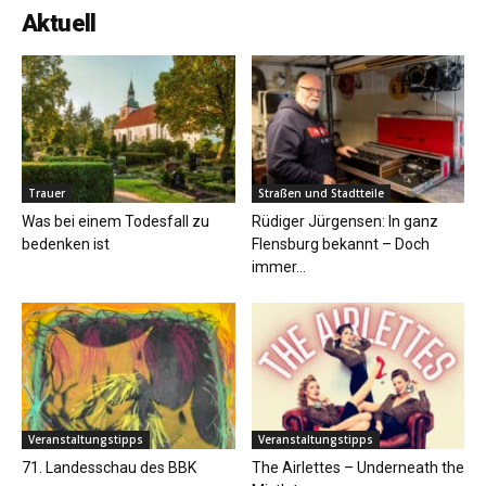
Aktuell
Trauer
Straßen und Stadtteile
Was bei einem Todesfall zu
Rüdiger Jürgensen: In ganz
bedenken ist
Flensburg bekannt – Doch
immer...
Veranstaltungstipps
Veranstaltungstipps
71. Landesschau des BBK
The Airlettes – Underneath the