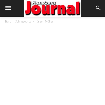
Start
Schlagworte
Jürgen Möller