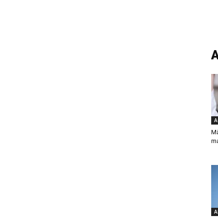
A
A
Mä
m
A