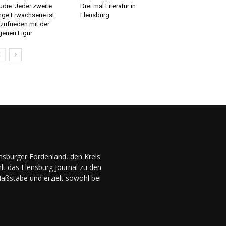
udie: Jeder zweite
Drei mal Literatur in
nge Erwachsene ist
Flensburg
zufrieden mit der
genen Figur
ensburger Fördenland, den Kreis
lt das Flensburg Journal zu den
Maßstäbe und erzielt sowohl bei