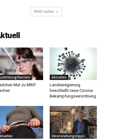
Mehr laden
ktuell
usbildung/Karriere
Aktuelles
dchen Mut zu MINT
Landesregierung
achen
beschließt neue Corona-
Bekämpfungsverordnung
ktuelles
Veranstaltungstipps