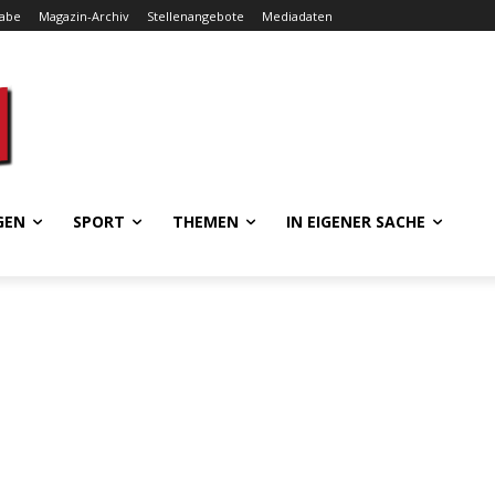
gabe
Magazin-Archiv
Stellenangebote
Mediadaten
GEN
SPORT
THEMEN
IN EIGENER SACHE