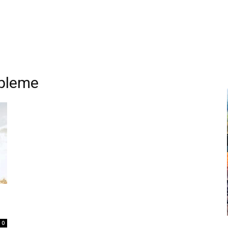
obleme
0