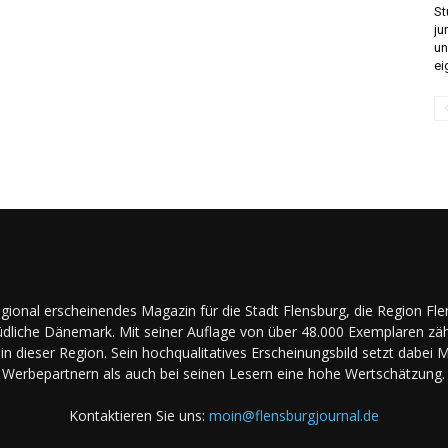
St
ju
un
ei
regional erscheinendes Magazin für die Stadt Flensburg, die Region Fl
dliche Dänemark. Mit seiner Auflage von über 48.000 Exemplaren zäh
in dieser Region. Sein hochqualitatives Erscheinungsbild setzt dabei 
Werbepartnern als auch bei seinen Lesern eine hohe Wertschätzung.
Kontaktieren Sie uns:
moin@flensburgjournal.de