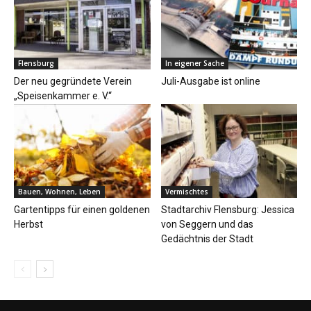
Flensburg
In eigener Sache
Der neu gegründete Verein
Juli-Ausgabe ist online
„Speisenkammer e. V.“
Bauen, Wohnen, Leben
Vermischtes
Gartentipps für einen goldenen
Stadtarchiv Flensburg: Jessica
Herbst
von Seggern und das
Gedächtnis der Stadt