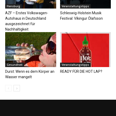
Flensburg
Veranstaltungstipps
AZF – Erstes Volkswagen-
Schleswig-Holstein Musik
Autohaus in Deutschland
Festival: Víkingur Ólafsson
ausgezeichnet für
Nachhaltigkeit
Gesundheit
Veranstaltungstipps
Durst: Wenn es dem Körper an
READY FÜR DIE HOT LAP?
Wasser mangelt