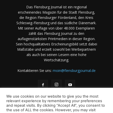
Das Flensburg Journal ist ein regional
erscheinendes Magazin für die Stadt Flensburg,
die Region Flensburger Fördenland, den Kreis
Schleswig-Flensburg und das südliche Dänemark.
Mit seiner Auflage von über 48.000 Exemplaren
zählt das Flensburg Journal zu den
auflagenstärksten Printmedien in dieser Region.
Sein hochqualitatives Erscheinungsbild setzt dabei
Maßstäbe und erzielt sowohl bei Werbepartnern
als auch bei seinen Lesern eine hohe
Wertschätzung.
Kontaktieren Sie uns:
moin@flensburgjournal.de
We use cookies on our website to give you the most
relevant experience by remembering your preferences
and repeat visits. By clicking “Accept All”, you consent to
the use of ALL the cookies. However, you may visit
Über uns
Stellenangebote
Impressum
Datenschutz