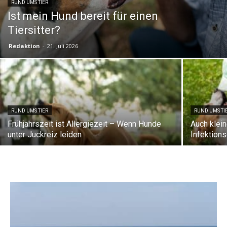
RUND UMS TIER
Ist mein Hund bereit für einen
Tiersitter?
Redaktion
-
21. Juli 2026
RUND UMS TIER
RUND UMS TI
Frühjahrszeit ist Allergiezeit – Wenn Hunde
Auch klei
unter Juckreiz leiden
Infektion