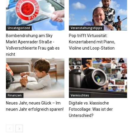
Uncategorized
Veranstaltungstipps
Bombendrohung am Sky
Pop trifft Virtuosität:
Markt Apenrader Straße -
Konzertabend mit Piano,
Vollverschleierte Frau gab es
Violine und Loop-Station
nicht
Finanzen
Vermischtes
Neues Jahr, neues Glück – Im
Digitale vs. klassische
neuen Jahr erfolgreich sparen!
Fotocollage: Was ist der
Unterschied?