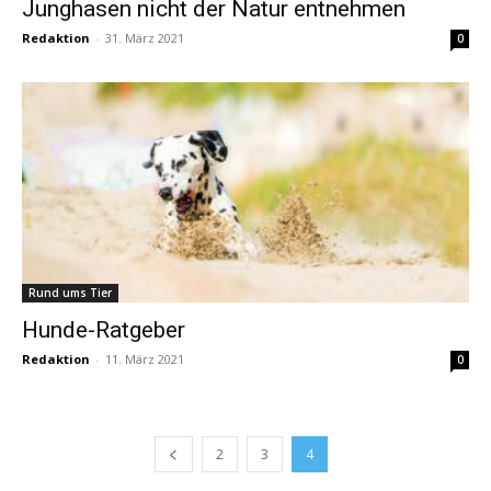
Junghasen nicht der Natur entnehmen
Redaktion
-
31. März 2021
0
Rund ums Tier
Hunde-Ratgeber
Redaktion
-
11. März 2021
0
2
3
4