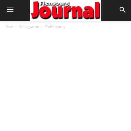
Start
Schlagworte
Pfefferspray