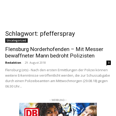
Schlagwort: pfefferspray
Uncategorized
Flensburg Norderhofenden – Mit Messer
bewaffneter Mann bedroht Polizisten
Redaktion
-
29. August 2018
0
Flensburg (ots) - Nach den ersten Ermittlungen der Polizei können
weitere Erkenntnisse veröffentlicht werden, die zur Schussabgabe
durch einen Polizeibeamten am Mittwochmorgen (29.08.18) gegen
06:30 Uhr...
– WERBUNG –