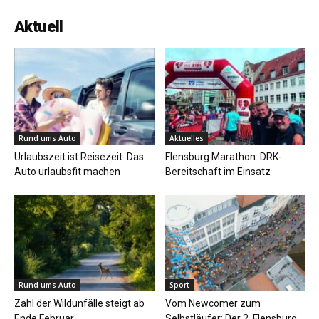
Aktuell
Rund ums Auto
Aktuelles
Urlaubszeit ist Reisezeit: Das
Flensburg Marathon: DRK-
Auto urlaubsfit machen
Bereitschaft im Einsatz
Rund ums Auto
Sport
Zahl der Wildunfälle steigt ab
Vom Newcomer zum
Ende Februar
Selbstläufer: Der 2. Flensburg