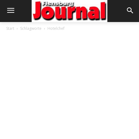
Start
Schlagworte
Hotelchef