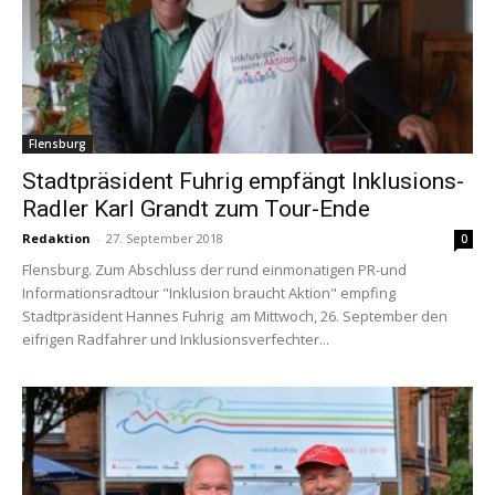
Flensburg
Stadtpräsident Fuhrig empfängt Inklusions-
Radler Karl Grandt zum Tour-Ende
Redaktion
-
27. September 2018
0
Flensburg. Zum Abschluss der rund einmonatigen PR-und
Informationsradtour "Inklusion braucht Aktion" empfing
Stadtpräsident Hannes Fuhrig am Mittwoch, 26. September den
eifrigen Radfahrer und Inklusionsverfechter...