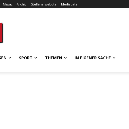
Magazin-Archiv
Stellenangebote
Mediadaten
GEN
SPORT
THEMEN
IN EIGENER SACHE