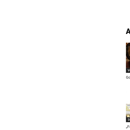
A
V
Go
S
„F