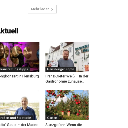
Mehr laden
ktuell
eranstaltungstipps
Flensburger Köpfe
ngkonzert in Flensburg
Franz-Dieter Weiß – In der
Gastronomie zuhause…
traßen und Stadtteile
Garten
elix“ Sauer – der Marine
Sturzgefahr: Wenn die