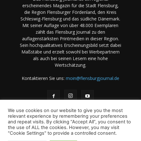
erscheinendes Magazin für die Stadt Flensburg,
die Region Flensburger Fördenland, den Kreis
Schleswig-Flensburg und das südliche Dänemark.
Mit seiner Auflage von über 48.000 Exemplaren
zählt das Flensburg Journal zu den
auflagenstärksten Printmedien in dieser Region.
Sein hochqualitatives Erscheinungsbild setzt dabei
Maßstäbe und erzielt sowohl bei Werbepartnern
als auch bei seinen Lesern eine hohe
Wertschätzung.
Kontaktieren Sie uns:
moin@flensburgjournal.de
We use cookies on our website to give you the most
relevant experience by remembering your preferences
and repeat visits. By clicking “Accept All”, you consent to
the use of ALL the cookies. However, you may visit
Über uns
Stellenangebote
Impressum
Datenschutz
"Cookie Settings" to provide a controlled consent.
Magazin-Archiv
Das Magazin
Mediadaten