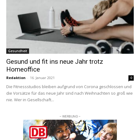
Gesundheit
Gesund und fit ins neue Jahr trotz
Homeoffice
Redaktion
-
16. Januar 2021
0
Die Fitnessstudios bleiben aufgrund von Corona geschlossen und
die Vorsätze für das neue Jahr sind nach Weihnachten so groß wie
nie. Wer in Gesellschaft...
– WERBUNG –