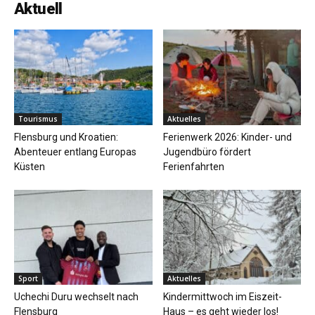
Aktuell
Tourismus
Aktuelles
Flensburg und Kroatien:
Ferienwerk 2026: Kinder- und
Abenteuer entlang Europas
Jugendbüro fördert
Küsten
Ferienfahrten
Sport
Aktuelles
Uchechi Duru wechselt nach
Kindermittwoch im Eiszeit-
Flensburg
Haus – es geht wieder los!