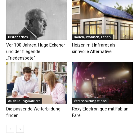
Historisches
Bauen, Wohnen, Leben
Vor 100 Jahren: Hugo Eckener
Heizen mit Infrarot als
und der fliegende
sinnvolle Alternative
„Friedensbote“
Ausbildung/Karriere
Veranstaltungstipps
Die passende Weiterbildung
Roxy Electronique mit Fabian
finden
Farell