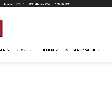
e
Magazin-Archiv
Stellenangebote
Mediadaten
GEN
SPORT
THEMEN
IN EIGENER SACHE