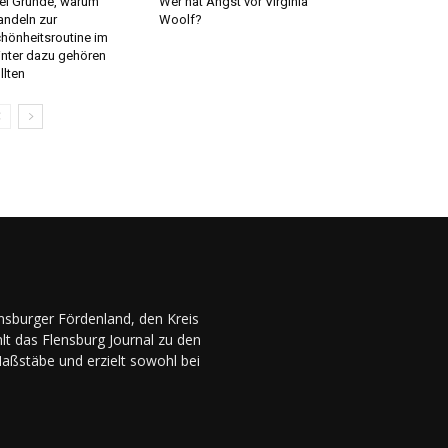
ei Gründe, warum
Wer hat Angst vor Virginia
ndeln zur
Woolf?
hönheitsroutine im
nter dazu gehören
llten
ensburger Fördenland, den Kreis
lt das Flensburg Journal zu den
Maßstäbe und erzielt sowohl bei