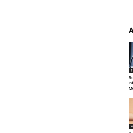
A
T
Re
In
Mu