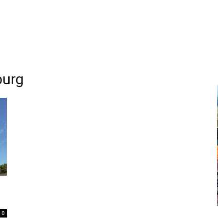
burg
0