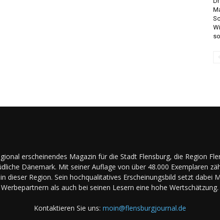
Dr
Ma
Sc
Wi
so
regional erscheinendes Magazin für die Stadt Flensburg, die Region Fl
dliche Dänemark. Mit seiner Auflage von über 48.000 Exemplaren zäh
in dieser Region. Sein hochqualitatives Erscheinungsbild setzt dabei 
Werbepartnern als auch bei seinen Lesern eine hohe Wertschätzung.
Kontaktieren Sie uns:
moin@flensburgjournal.de