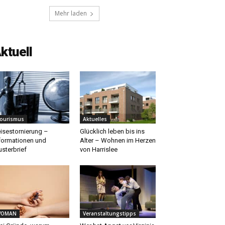
Mehr laden
ktuell
ourismus
Aktuelles
isestornierung –
Glücklich leben bis ins
formationen und
Alter – Wohnen im Herzen
sterbrief
von Harrislee
WOMAN
Veranstaltungstipps